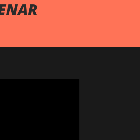
BENAR