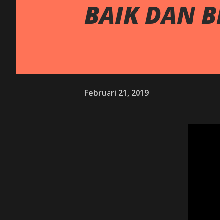
BAIK DAN 
Februari 21, 2019