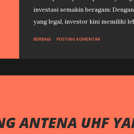
investasi semakin beragam: Dengan
yang legal, investor kini memiliki l
sesuai dengan preferensi dan anali
BERBAGI
POSTING KOMENTAR
kepercayaan meningkat: Daftar re
dan meningkatkan kepercayaan inve
Indonesia. Perlindungan konsumen: 
dapat melindungi konsumen dari pe
bertanggung jawab di pasar kripto. 
Tidak semua kripto yang beredar di p
NG ANTENA UHF Y