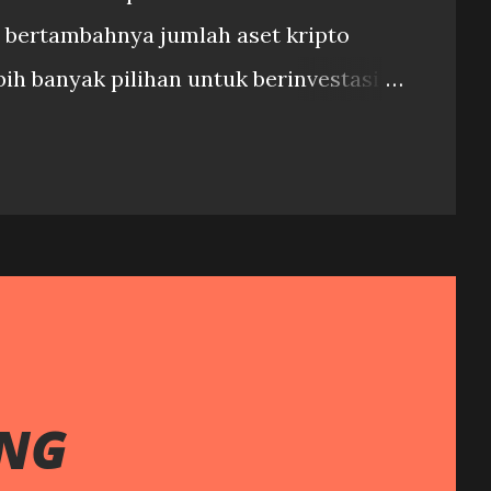
 bertambahnya jumlah aset kripto
ebih banyak pilihan untuk berinvestasi
sis risiko masing-masing. Tingkat
smi ini memberikan kepastian hukum
stor terhadap pasar kripto di
Regulasi yang lebih ketat diharapkan
nipuan dan praktik-praktik yang tidak
Hal penting yang perlu diperhatikan:
asaran legal: Inv...
ANG