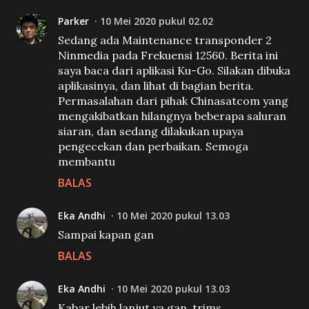
Parker
10 Mei 2020 pukul 02.02
Sedang ada Maintenance transponder 2
Ninmedia pada Frekuensi 12560. Berita ini
saya baca dari aplikasi Ku-Go. Silakan dibuka
aplikasinya, dan lihat di bagian berita.
Permasalahan dari pihak Chinasatcom yang
mengakibatkan hilangnya beberapa saluran
siaran, dan sedang dilakukan upaya
pengecekan dan perbaikan. Semoga
membantu
BALAS
Eka Andhi
10 Mei 2020 pukul 13.03
Sampai kapan gan
BALAS
Eka Andhi
10 Mei 2020 pukul 13.03
Kabar lebih lanjut ya gan .trims