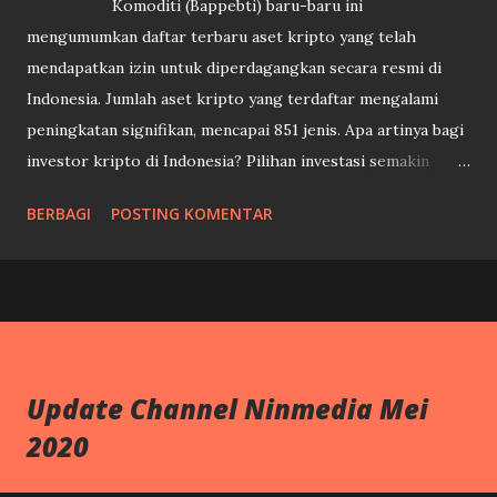
Komoditi (Bappebti) baru-baru ini
mengumumkan daftar terbaru aset kripto yang telah
mendapatkan izin untuk diperdagangkan secara resmi di
Indonesia. Jumlah aset kripto yang terdaftar mengalami
peningkatan signifikan, mencapai 851 jenis. Apa artinya bagi
investor kripto di Indonesia? Pilihan investasi semakin
beragam: Dengan bertambahnya jumlah aset kripto yang
BERBAGI
POSTING KOMENTAR
legal, investor kini memiliki lebih banyak pilihan untuk
berinvestasi sesuai dengan preferensi dan analisis risiko
masing-masing. Tingkat kepercayaan meningkat: Daftar
resmi ini memberikan kepastian hukum dan meningkatkan
kepercayaan investor terhadap pasar kripto di Indonesia.
Perlindungan konsumen: Regulasi yang lebih ketat
Update Channel Ninmedia Mei
diharapkan dapat melindungi konsumen dari penipuan dan
2020
praktik-praktik yang tidak bertanggung jawab di pasar
kripto. Hal penting yang perlu diperhatikan: Tidak semua