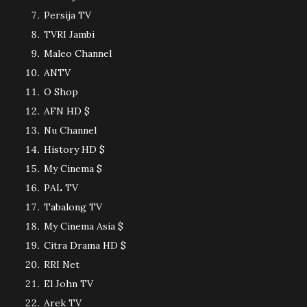
Persija TV
TVRI Jambi
Maleo Channel
ANTV
O Shop
AFN HD $
Nu Channel
History HD $
My Cinema $
PAL TV
Tabalong TV
My Cinema Asia $
Citra Drama HD $
RRI Net
El John TV
Arek TV