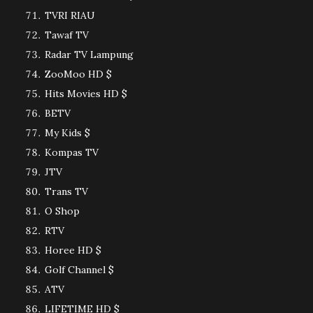
TVRI RIAU
Tawaf TV
Radar TV Lampung
ZooMoo HD $
Hits Movies HD $
BETV
My Kids $
Kompas TV
JTV
Trans TV
O Shop
RTV
Horee HD $
Golf Channel $
ATV
LIFETIME HD $