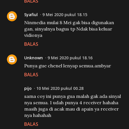
BALAS
Syafiul
9 Mei 2020 pukul 18.15
Ninmedia mulai 8 Mei gak bisa digunakan
gan, sinyalnya bagus tp Ndak bisa keluar
vidionya
BALAS
Unknown
9 Mei 2020 pukul 18.16
Punya gue chenel lenyap semua.ambyar
BALAS
pijo
10 Mei 2020 pukul 00.28
sama coy ini punya gua malah gak ada sinyal
nya semua. 1 udah punya 4 receiver hahaha
masih juga di acak mau di apain ya receiver
nya hahahah
BALAS