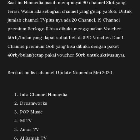
Saat ini Ninmedia masih mempunyai 90 channel Slot yang
terisi. Walau ada sebagian channel yang gelap ya Sob. Untuk
jumlah channel TVplus nya ada 20 Channel. 19 Channel
premium Berlogo $ bisa dibuka menggunakan Voucher
50rb/bulan yang dapat sobat beli di SPD Voucher. Dan 1
Channel premium Golf yang bisa dibuka dengan paket
40rb/bulan(tetap pakai voucher 50rb untuk aktivasinya).
Berikut ini list channel Update Ninmedia Mei 2020 :
Info Channel Ninmedia
Dreamworks
POP Music
MITV
Ainos TV
Al Bahjah TV