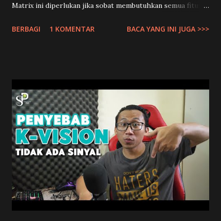
Matrix ini diperlukan jika sobat membutuhkan semua fitur
terbaru dari STB Matrix sobat. Namun jika STB Matrix
BERBAGI
1 KOMENTAR
BACA YANG INI JUGA >>>
Sobat hanya dipakai untuk nonton TV Digital saja, maka
tidak perlu upgrade sw stb matrixnya. Karena melakukan
upgrade pada STB Matrix bisa beresiko STB tersebut
menjadi rusak. Jadi lakukan dengan resiko masing-masing
yah. Download Semua Tipe Software STB Matrix disini:
Download SW STB Matrix Apple Merah Download SW STB
Matrix Apple Silver Download SW STB Matrix Apple Kuning
(Box Metal/Sunplus) Download SW STB Matrix Apple Ungu
Download SW STB Matrix Apple DVB2IP Download SW STB
Matrix Apple Burger Download SW STB Matrix Burger
Download SW STB Matrix Apple Kuning Download SW STB
Matrix Garuda Download Driver Matrix Wifi Dongle
Download Supercast STB Matrix Jika ingin melakukan
upgrade software. Silahkan download file...