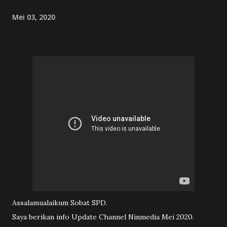
kripto yang beredar di pasaran legal: Inv...
Mei 03, 2020
Assalamualaikum Sobat SPD.
Saya berikan info Update Channel Ninmedia Mei 2020.