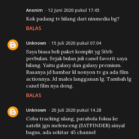
Anonim
12 Juni 2020 pukul 17.45
Kok padang tv hilang dari ninmedia bg?
BALAS
Unknown
15 Juli 2020 pukul 07.04
Saya biasa beli paket komplit yg 50rb
perbulan. Sejak bulan juli canel favorit saya
hilang. Yaitu galaxy dan galaxy premium.
Rasanya jd hambar kl nonyon tv ga ada film
actionnya. Jd males langganan lg. Tambah lg
canel film nya dong.
BALAS
Unknown
20 Juli 2020 pukul 14.28
Coba tracking ulang, parabola fokus ke
satelit jgn melenceng (SATFINDER) sinyal
bagus, ada sekitar 45 channel