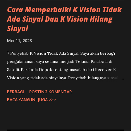
upgrade software. Silahkan download file...
Cara Memperbaiki K Vision Tidak
Ada Sinyal Dan K Vision Hilang
Sinyal
Mei 11, 2023
7 Penyebab K Vision Tidak Ada Sinyal. Saya akan berbagi
pengalamanan saya selama menjadi Teknisi Parabola di
Satelit Parabola Depok tentang masalah dari Receiver K
Vision yang tidak ada sinyalnya. Penyebab hilangnya sinyal K
Vision itu bervariasi. Jadi tidak bisa hanya dengan bertanya
BERBAGI
POSTING KOMENTAR
ke pada Teknisi Parabola saja. Harus di cek langsung kondisi
BACA YANG INI JUGA >>>
pada receivernya hingga ke Parabola. Supaya bisa
ditemukan masalah penyebab hilang sinyal pada Receiver K
Vision. 1. Frekuensi LNB Biasanya karena iseng buka Menu
settingan pada receiver kemudian tidak sengaja merubah