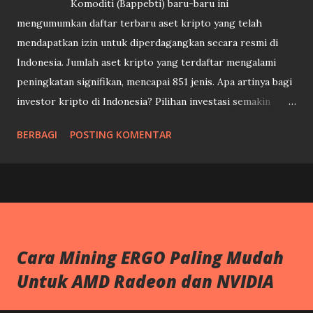
Komoditi (Bappebti) baru-baru ini
mengumumkan daftar terbaru aset kripto yang telah
mendapatkan izin untuk diperdagangkan secara resmi di
Indonesia. Jumlah aset kripto yang terdaftar mengalami
peningkatan signifikan, mencapai 851 jenis. Apa artinya bagi
investor kripto di Indonesia? Pilihan investasi semakin
beragam: Dengan bertambahnya jumlah aset kripto yang
BERBAGI
POSTING KOMENTAR
legal, investor kini memiliki lebih banyak pilihan untuk
berinvestasi sesuai dengan preferensi dan analisis risiko
masing-masing. Tingkat kepercayaan meningkat: Daftar
resmi ini memberikan kepastian hukum dan meningkatkan
kepercayaan investor terhadap pasar kripto di Indonesia.
Perlindungan konsumen: Regulasi yang lebih ketat
Cara Mining ERGO Paling Mudah
diharapkan dapat melindungi konsumen dari penipuan dan
Untuk AMD Radeon dan NVIDIA
praktik-praktik yang tidak bertanggung jawab di pasar
kripto. Hal penting yang perlu diperhatikan: Tidak semua