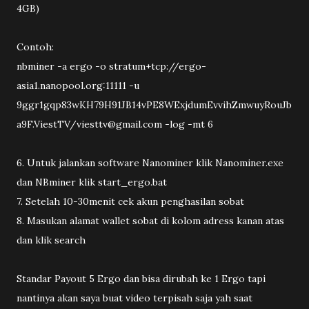
4GB)
Contoh:
nbminer -a ergo -o stratum+tcp://ergo-
asia1.nanopool.org:11111 -u
9ggr1gqp83wKH79H91JB14vPE8WExjdumEvvihZmwuyRouJb
a9F.ViestTV/viesttv@gmail.com -log -mt 6
6. Untuk jalankan software Nanominer klik Nanominer.exe
dan NBminer klik start_ergo.bat
7. Setelah 10-30menit cek akun penghasilan sobat
8. Masukan alamat wallet sobat di kolom adress kanan atas
dan klik search
Standar Payout 5 Ergo dan bisa dirubah ke 1 Ergo tapi
nantinya akan saya buat video terpisah saja yah saat