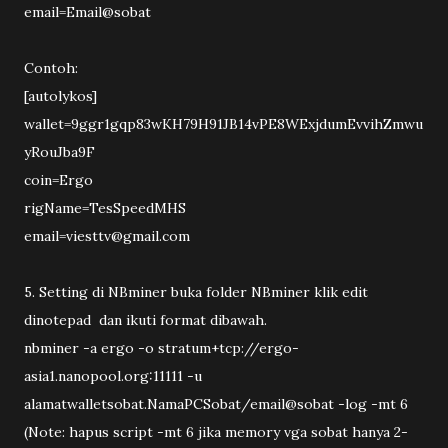
email=Email@sobat
Contoh:
[autolykos]
wallet=9ggr1gqp83wKH79H91JB14vPE8WExjdumEvvihZmwu
yRouJba9F
coin=Ergo
rigName=TesSpeedMHS
email=viesttv@gmail.com
5. Setting di NBminer buka folder NBminer klik edit
dinotepad dan ikuti format dibawah.
nbminer -a ergo -o stratum+tcp://ergo-
asia1.nanopool.org:11111 -u
alamatwalletsobat.NamaPCSobat/email@sobat -log -mt 6
(Note: hapus script -mt 6 jika memory vga sobat hanya 2-