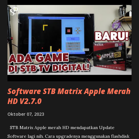
frekuensi pada LNB atau transponder. Ada juga yang
memang dipencet-pencet remotnya sama anak-anak.
Sehingga merubah settingan pada receivernya. Untuk K
Vision C Band Telkom 4 Pastikan Frekuensi LNB di 5150 dan
Ku Band di Universal 9750-10600. 2. Konektor Kabel Sering
saya temukan dipelanggan yang sinyal K Visionnya hilang
disebabkan oleh kabel konektor yang terlepas. Jadi cukup
hanya perbaiki konektor parabola dan kabelnya saja. Te...
Software STB Matrix Apple Merah
HD V2.7.0
Oktober 07, 2023
STB Matrix Apple merah HD mendapatkan Update
Software lagi nih. Cara upgradenya menggunakan flashdisk