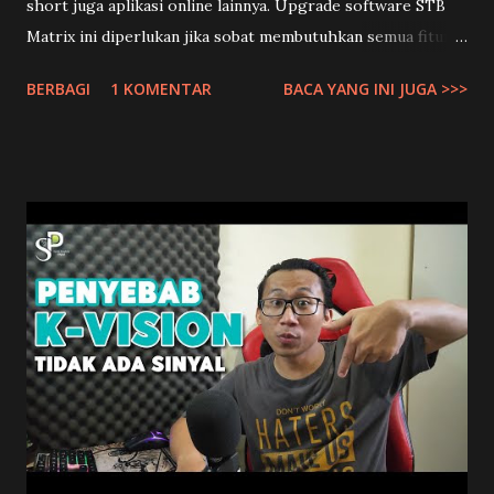
short juga aplikasi online lainnya. Upgrade software STB
Matrix ini diperlukan jika sobat membutuhkan semua fitur
terbaru dari STB Matrix sobat. Namun jika STB Matrix
BERBAGI
1 KOMENTAR
BACA YANG INI JUGA >>>
Sobat hanya dipakai untuk nonton TV Digital saja, maka
tidak perlu upgrade sw stb matrixnya. Karena melakukan
upgrade pada STB Matrix bisa beresiko STB tersebut
menjadi rusak. Jadi lakukan dengan resiko masing-masing
yah. Download Semua Tipe Software STB Matrix disini:
Download SW STB Matrix Apple Merah Download SW STB
Matrix Apple Silver Download SW STB Matrix Apple Kuning
(Box Metal/Sunplus) Download SW STB Matrix Apple Ungu
Download SW STB Matrix Apple DVB2IP Download SW STB
Matrix Apple Burger Download SW STB Matrix Burger
Download SW STB Matrix Apple Kuning Download SW STB
Matrix Garuda Download Driver Matrix Wifi Dongle
Download Supercast STB Matrix Jika ingin melakukan