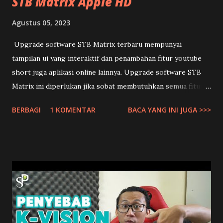
STB Matrix Apple HD
Agustus 05, 2023
Upgrade software STB Matrix terbaru mempunyai
tampilan ui yang interaktif dan penambahan fitur youtube
short juga aplikasi online lainnya. Upgrade software STB
Matrix ini diperlukan jika sobat membutuhkan semua fitur
terbaru dari STB Matrix sobat. Namun jika STB Matrix
BERBAGI
1 KOMENTAR
BACA YANG INI JUGA >>>
Sobat hanya dipakai untuk nonton TV Digital saja, maka
tidak perlu upgrade sw stb matrixnya. Karena melakukan
upgrade pada STB Matrix bisa beresiko STB tersebut
menjadi rusak. Jadi lakukan dengan resiko masing-masing
yah. Download Semua Tipe Software STB Matrix disini:
Download SW STB Matrix Apple Merah Download SW STB
Matrix Apple Silver Download SW STB Matrix Apple Kuning
(Box Metal/Sunplus) Download SW STB Matrix Apple Ungu