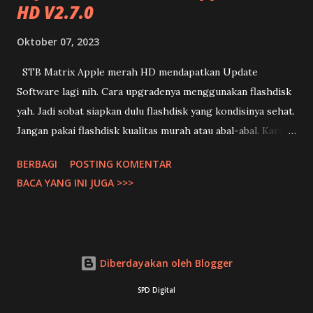
HD V2.7.0
Oktober 07, 2023
STB Matrix Apple merah HD mendapatkan Update
Software lagi nih. Cara upgradenya menggunakan flashdisk
yah. Jadi sobat siapkan dulu flashdisk yang kondisinya sehat.
Jangan pakai flashdisk kualitas murah atau abal-abal. Karena
jika gagal upgrade bisa menyebabkan STB Matrix Apple
BERBAGI
POSTING KOMENTAR
merah jadi mati total. Jika sobat melakukan upgrade artinya
BACA YANG INI JUGA >>>
sudah setuju menanggung segala macam resiko jika terjadi
kegagalan yah. Ditanggung masing-masing. Cara Upgrade
Matrix Apple Merah dengan Flashdisk : 1. Download SW
V2.7.0 Matrix Apple Merah disini (pilih tipe matrix merah)
Diberdayakan oleh Blogger
2. Masukan file yang sudah di download ke flashdisk 3.
Tancapkan flashdisk ke STB Matrix Apple Merah HD 4.
SPD Digital
Tekan Menu Pada Remot STB Matrix Apple Merah HD 5.