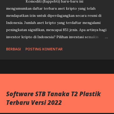
Komoditi (Bappebti) baru-baru ini
mengumumkan daftar terbaru aset kripto yang telah
mendapatkan izin untuk diperdagangkan secara resmi di
Indonesia. Jumlah aset kripto yang terdaftar mengalami
peningkatan signifikan, mencapai 851 jenis. Apa artinya bagi
investor kripto di Indonesia? Pilihan investasi semakin
beragam: Dengan bertambahnya jumlah aset kripto yang
BERBAGI
POSTING KOMENTAR
legal, investor kini memiliki lebih banyak pilihan untuk
berinvestasi sesuai dengan preferensi dan analisis risiko
masing-masing. Tingkat kepercayaan meningkat: Daftar
resmi ini memberikan kepastian hukum dan meningkatkan
kepercayaan investor terhadap pasar kripto di Indonesia.
Perlindungan konsumen: Regulasi yang lebih ketat
Software STB Tanaka T2 Plastik
diharapkan dapat melindungi konsumen dari penipuan dan
Terbaru Versi 2022
praktik-praktik yang tidak bertanggung jawab di pasar
kripto. Hal penting yang perlu diperhatikan: Tidak semua