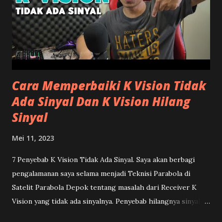
Download SW STB Matrix Apple DVB2IP Download SW STB
Matrix Apple Burger Download SW STB Matrix Burger
Download SW STB Matrix Apple Kuning Download SW STB
Matrix Garuda Download Driver Matrix Wifi Dongle
Download Supercast STB Matrix Jika ingin melakukan
upgrade software. Silahkan download file...
Cara Memperbaiki K Vision Tidak
Ada Sinyal Dan K Vision Hilang
Sinyal
Mei 11, 2023
7 Penyebab K Vision Tidak Ada Sinyal. Saya akan berbagi
pengalamanan saya selama menjadi Teknisi Parabola di
Satelit Parabola Depok tentang masalah dari Receiver K
Vision yang tidak ada sinyalnya. Penyebab hilangnya sinyal K
Vision itu bervariasi. Jadi tidak bisa hanya dengan bertanya