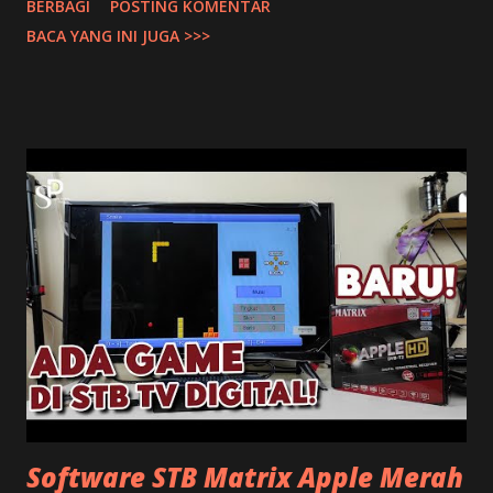
BERBAGI
POSTING KOMENTAR
ke pada Teknisi Parabola saja. Harus di cek langsung kondisi
BACA YANG INI JUGA >>>
pada receivernya hingga ke Parabola. Supaya bisa
ditemukan masalah penyebab hilang sinyal pada Receiver K
Vision. 1. Frekuensi LNB Biasanya karena iseng buka Menu
settingan pada receiver kemudian tidak sengaja merubah
frekuensi pada LNB atau transponder. Ada juga yang
memang dipencet-pencet remotnya sama anak-anak.
Sehingga merubah settingan pada receivernya. Untuk K
Vision C Band Telkom 4 Pastikan Frekuensi LNB di 5150 dan
Ku Band di Universal 9750-10600. 2. Konektor Kabel Sering
saya temukan dipelanggan yang sinyal K Visionnya hilang
disebabkan oleh kabel konektor yang terlepas. Jadi cukup
hanya perbaiki konektor parabola dan kabelnya saja. Te...
Software STB Matrix Apple Merah