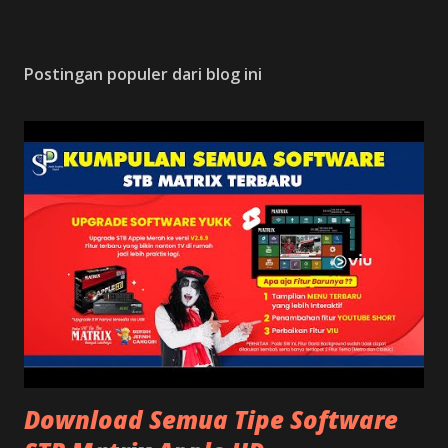
P
o
s
Postingan populer dari blog ini
t
i
n
g
K
o
m
e
n
t
a
r
Download Semua Tipe Software