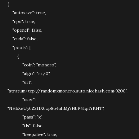
{
"autosave": true,
"cpu": true,
"opencl": false,
"cuda": false,
"pools": [
{
"coin": "monero",
"algo": "rx/0",
"url":
"stratum+tcp://randomxmonero.auto.nicehash.com:9200",
"user":
"NHbXeUy6Z2t1X6zp8o4ahMjYHbP41qitYKHT",
"pass": "x",
"tls": false,
"keepalive": true,