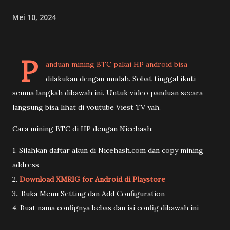
kripto yang beredar di pasaran legal: Inv...
Mei 10, 2024
P
anduan mining BTC pakai HP android bisa
dilakukan dengan mudah. Sobat tinggal ikuti
semua langkah dibawah ini. Untuk video panduan secara
langsung bisa lihat di youtube Viest TV yah.
Cara mining BTC di HP dengan Nicehash:
1. Silahkan daftar akun di Nicehash.com dan copy mining
address
2.
Download XMRIG for Android di Playstore
3.. Buka Menu Setting dan Add Configuration
4. Buat nama confignya bebas dan isi config dibawah ini