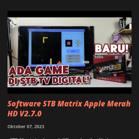
settingan pada receiver kemudian tidak sengaja merubah
frekuensi pada LNB atau transponder. Ada juga yang
memang dipencet-pencet remotnya sama anak-anak.
Sehingga merubah settingan pada receivernya. Untuk K
Vision C Band Telkom 4 Pastikan Frekuensi LNB di 5150 dan
Ku Band di Universal 9750-10600. 2. Konektor Kabel Sering
saya temukan dipelanggan yang sinyal K Visionnya hilang
disebabkan oleh kabel konektor yang terlepas. Jadi cukup
hanya perbaiki konektor parabola dan kabelnya saja. Te...
Software STB Matrix Apple Merah
HD V2.7.0
Oktober 07, 2023