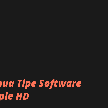
ua Tipe Software
ple HD