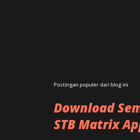
Postingan populer dari blog ini
Download Sem
STB Matrix Ap