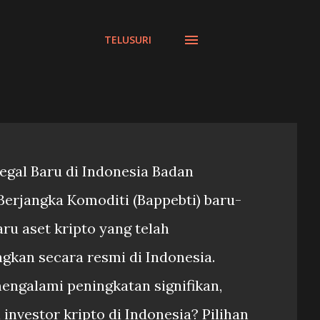
TELUSURI
 Legal Baru di Indonesia Badan
erjangka Komoditi (Bappebti) baru-
u aset kripto yang telah
gkan secara resmi di Indonesia.
mengalami peningkatan signifikan,
 investor kripto di Indonesia? Pilihan