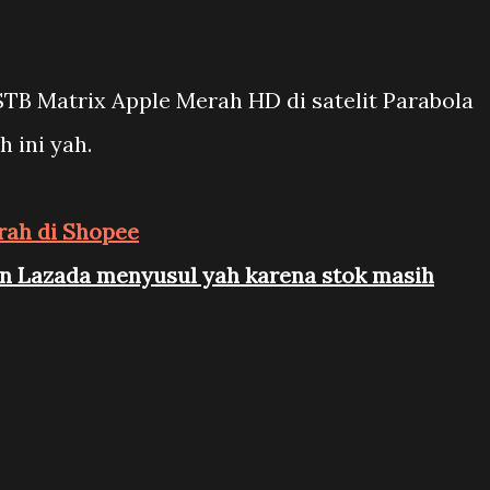
 STB Matrix Apple Merah HD di satelit Parabola
 ini yah.
rah di Shopee
n Lazada menyusul yah karena stok masih