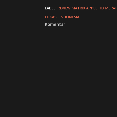
LABEL:
REVIEW MATRIX APPLE HD MERA
LOKASI:
INDONESIA
Komentar