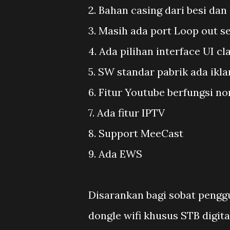
2. Bahan casing dari besi dan
3. Masih ada port Loop out s
4. Ada pilihan interface UI c
5. SW standar pabrik ada ikl
6. Fitur Youtube berfungsi n
7. Ada fitur IPTV
8. Support MeeCast
9. Ada EWS
Disarankan bagi sobat pengg
dongle wifi khusus STB digit