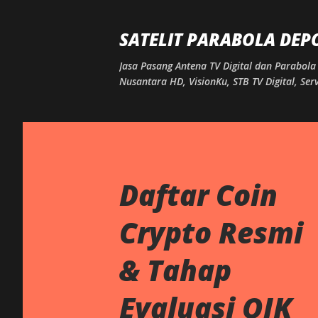
SATELIT PARABOLA DEP
Jasa Pasang Antena TV Digital dan Parabola 
Nusantara HD, VisionKu, STB TV Digital, S
Daftar Coin
Crypto Resmi
& Tahap
Evaluasi OJK