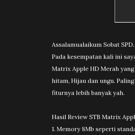
Assalamualaikum Sobat SPD.
Pada kesempatan kali ini say
Matrix Apple HD Merah yang k
hitam, Hijau dan ungu. Palin
fiturnya lebih banyak yah.
Hasil Review STB Matrix App
1. Memory 8Mb seperti standa