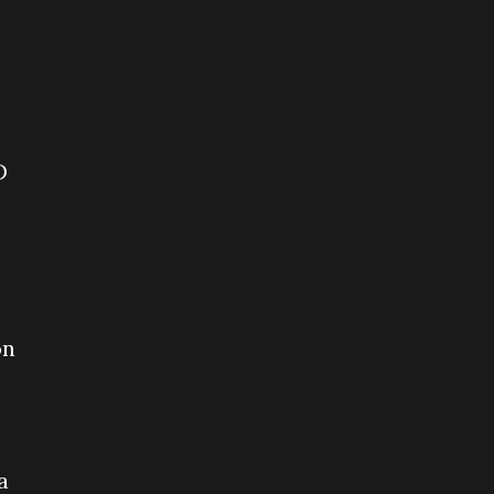
D
on
a