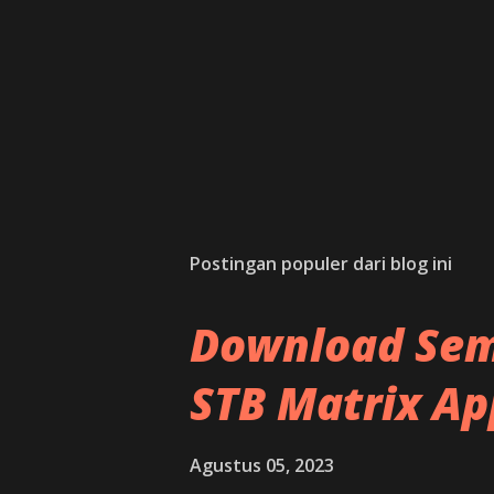
Postingan populer dari blog ini
Download Sem
STB Matrix Ap
Agustus 05, 2023