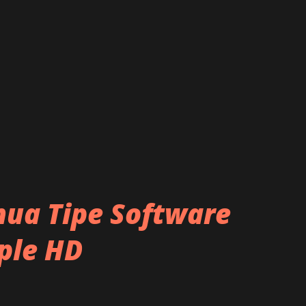
ua Tipe Software
ple HD