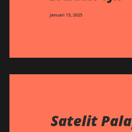
Januari 13, 2025
Satelit Pal