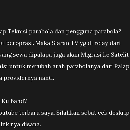
p Teknisi parabola dan pengguna parabola?
ti beroprasi. Maka Siaran TV yg di relay dari
yang sewa dipalapa juga akan Migrasi ke Satelit
knisi untuk merubah arah parabolanya dari Palap
pa providernya nanti.
t Ku Band?
outube terbaru saya. Silahkan sobat cek deskrip
link nya disana.