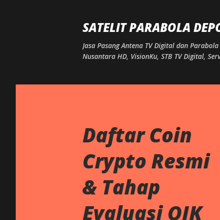
SATELIT PARABOLA DEP
Jasa Pasang Antena TV Digital dan Parabola 
Nusantara HD, VisionKu, STB TV Digital, S
Daftar Coin
Crypto Resmi
& Tahap
Evaluasi OJK