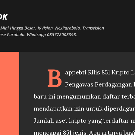
Langsung ke konten utama
OK
Mini Hingga Besar. K-Vision, NexParabola, Transvision
ervise Parabola. Whatsapp 085778008398.
B
appebti Rilis 851 Kripto
Pengawas Perdagangan B
baru ini mengumumkan daftar terbar
mendapatkan izin untuk diperdagan
Jumlah aset kripto yang terdaftar 
mencapai 851 jenis. Apa artinya bagi