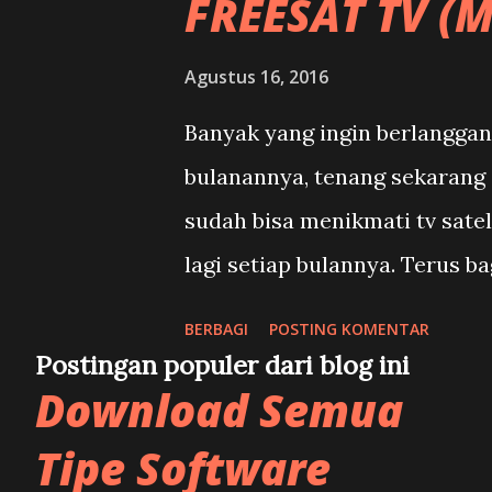
FREESAT TV (
Agustus 16, 2016
Banyak yang ingin berlanggana
bulanannya, tenang sekarang 
sudah bisa menikmati tv sate
lagi setiap bulannya. Terus b
Ninmedia dan di Satelit ABS
BERBAGI
POSTING KOMENTAR
oleh SMV yang bekerja sama 
Postingan populer dari blog ini
Download Semua
butuh parabola mini saja, su
berlangganan bulanan lagi. j
Tipe Software
perangkat yang dibutuhkan un