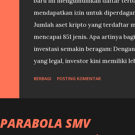
baru ini mengumumkan daftar terbar
mendapatkan izin untuk diperdagan
Jumlah aset kripto yang terdaftar 
mencapai 851 jenis. Apa artinya bagi
investasi semakin beragam: Dengan
yang legal, investor kini memiliki l
sesuai dengan preferensi dan anali
BERBAGI
POSTING KOMENTAR
kepercayaan meningkat: Daftar re
dan meningkatkan kepercayaan inve
Indonesia. Perlindungan konsumen: 
 PARABOLA SMV
dapat melindungi konsumen dari pe
bertanggung jawab di pasar kripto. 