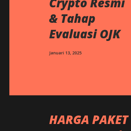
Crypto Resmi
g
a
& Tahap
n
Evaluasi OJK
Januari 13, 2025
HARGA PAKET