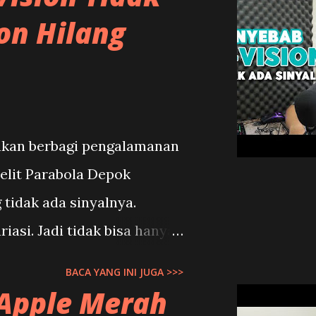
on Hilang
 akan berbagi pengalamanan
telit Parabola Depok
 tidak ada sinyalnya.
iasi. Jadi tidak bisa hanya
ja. Harus di cek langsung
BACA YANG INI JUGA >>>
a. Supaya bisa ditemukan
 Apple Merah
r K Vision. 1. Frekuensi