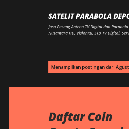
SATELIT PARABOLA DEP
Jasa Pasang Antena TV Digital dan Parabola 
Nusantara HD, VisionKu, STB TV Digital, S
P
Menampilkan postingan dari Agust
o
s
t
i
Daftar Coin
n