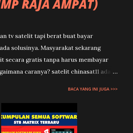
MMP RAJA AMPAT)
Tidak semua kripto yang beredar di p
n tv satelit tapi berat buat bayar
ada solusinya. Masyarakat sekarang
lit secara gratis tanpa harus membayar
agaimana caranya? satelit chinasat11 ada
2 KU ada SMV FreeSat TV yang digunakan
BACA YANG INI JUGA >>>
dengan MMP Raja Ampat. sehingga hanya
dah bisa menikmati chanelnya tanpa harus
adi yang kita perlukan hanyalah memasang
tuk menangkap siaran satelit tersebut.