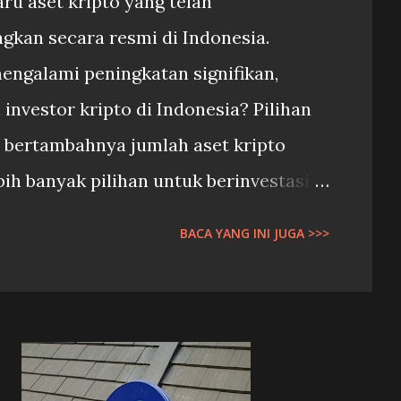
u aset kripto yang telah
gkan secara resmi di Indonesia.
mengalami peningkatan signifikan,
 investor kripto di Indonesia? Pilihan
 bertambahnya jumlah aset kripto
ebih banyak pilihan untuk berinvestasi
sis risiko masing-masing. Tingkat
BACA YANG INI JUGA >>>
smi ini memberikan kepastian hukum
stor terhadap pasar kripto di
Regulasi yang lebih ketat diharapkan
nipuan dan praktik-praktik yang tidak
Hal penting yang perlu diperhatikan: