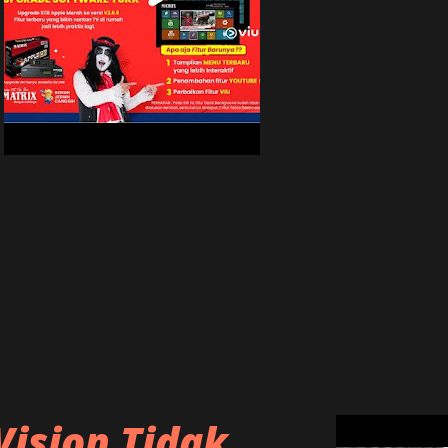
alah parabola dish solid dengan LNB ku
ah support Mpeg4/hd dengan nama SMV
ngkat untuk SMV MMP Raja Ampat
ku band Kabel RG6 Receiver MMP Raja
a hanya Rp 950.000 Dengan membeli
donesia sudah bisa menikmati c...
ision Tidak