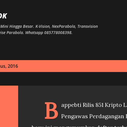
Langsung ke konten utama
OK
Mini Hingga Besar. K-Vision, NexParabola, Transvision
ervise Parabola. Whatsapp 085778008398.
us, 2016
B
appebti Rilis 851 Kripto
Pengawas Perdagangan B