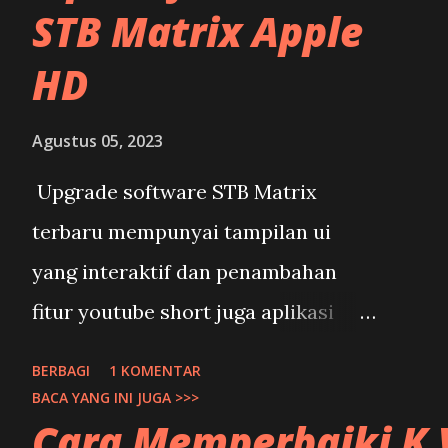
STB Matrix Apple
Perangkat yang diperlukan ad
HD
band dan Receiver yang sud
MMP Raja Ampat. Paket pera
Agustus 05, 2023
Parabola Dish Solid set Lnb 
Upgrade software STB Matrix
Ampat sudah FullHD Hargany
terbaru mempunyai tampilan ui
paket tersebut masyarakat in
yang interaktif dan penambahan
fitur youtube short juga aplikasi
online lainnya. Upgrade software
BERBAGI
1 KOMENTAR
STB Matrix ini diperlukan jika sobat
BACA YANG INI JUGA >>>
Cara Memperbaiki K V
membutuhkan semua fitur terbaru