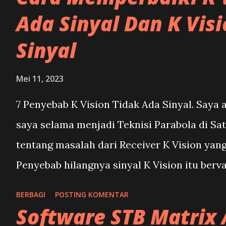
dari STB Matrix sobat. Namun jika
Ada Sinyal Dan K Visi
STB Matrix Sobat hanya dipakai
Sinyal
untuk nonton TV Digital saja, maka
tidak perlu upgrade sw stb
Mei 11, 2023
matrixnya. Karena melakukan
7 Penyebab K Vision Tidak Ada Sinyal. Saya
upgrade pada STB Matrix bisa
saya selama menjadi Teknisi Parabola di Sa
beresiko STB tersebut menjadi
tentang masalah dari Receiver K Vision yang
rusak. Jadi lakukan dengan resiko
Penyebab hilangnya sinyal K Vision itu bervar
masing-masing yah. Download
dengan bertanya ke pada Teknisi Parabola sa
Semua Tipe Software STB Matrix
BERBAGI
POSTING KOMENTAR
kondisi pada receivernya hingga ke Parabol
Software STB Matrix
disini: Download SW STB Matrix
masalah penyebab hilang sinyal pada Receive