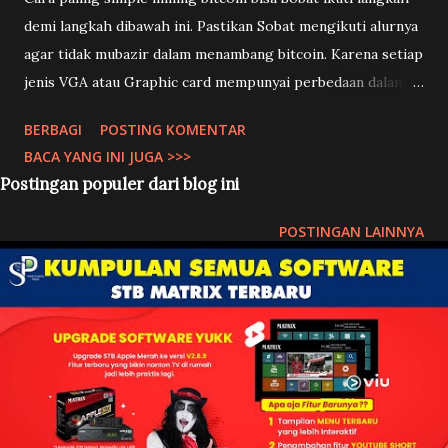
demi langkah dibawah ini. Pastikan Sobat mengikuti alurnya
agar tidak mubazir dalam menambang bitcoin. Karena setiap
jenis VGA atau Graphic card mempunyai perbedaan dalam
kemampuan menambang juga kebutuhan listriknya.
BERBAGI
POSTING KOMENTAR
Sehingga butuh sedikit optimasi pada VGA agar tetap
BACA YANG INI JUGA >>>
hemat daya, suhu tetap terjaga dan speed menambangnya
Postingan populer dari blog ini
semakin maksimal. Panduan ini bisa untuk PC rumahan, PC
Kerja, PC Gamer, PC Editor dan Notebook/laptop. Pastikan
POSTINGAN LAINNYA
syarat utamanya adalah Sobat mempunyai VGA dengan
memory 4GB minimal. Ada koneksi internet dirumah. Mining
tidak butuh kecepatan dan kuota. Yang penting hanya stabil
saja. Cek dulu VGA Card Sobat di KALKULATOR PROVIT
VGA Pilih Enter Hardware Manually Mata uang ganti jadi
IDR. KwH bisa isi dengan daya listrik Sobat. Saya pakai
1445Kwh karena listrik saya 1300wat. Sobat bisa cek tarif
listrik di google yah. Masukan Tipe VGA sobat dan klik