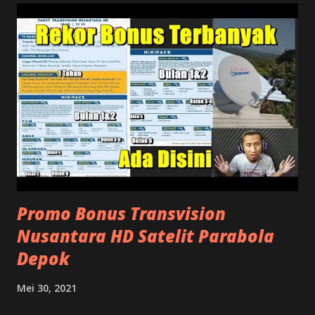
kepercayaan investor terhadap pasar kripto di Indonesia.
Perlindungan konsumen: Regulasi yang lebih ketat
diharapkan dapat melindungi konsumen dari penipuan dan
praktik-praktik yang tidak bertanggung jawab di pasar
kripto. Hal penting yang perlu diperhatikan: Tidak semua
kripto yang beredar di pasaran legal: Inv...
Promo Bonus Transvision
Nusantara HD Satelit Parabola
Depok
Mei 30, 2021