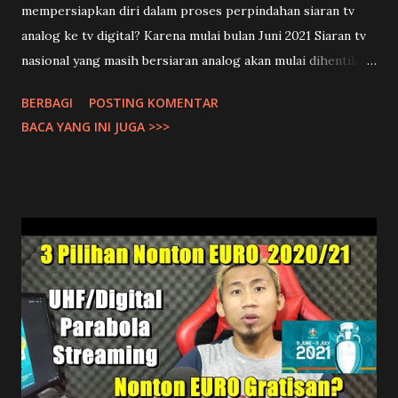
mempersiapkan diri dalam proses perpindahan siaran tv
analog ke tv digital? Karena mulai bulan Juni 2021 Siaran tv
nasional yang masih bersiaran analog akan mulai dihentikan
secara bertahap. Bagi sobat yang masih memiliki tv tabung
BERBAGI
POSTING KOMENTAR
nantinya tidak bisa lagi menangkap siaran tv analog.
BACA YANG INI JUGA >>>
Solusinya bisa membeli alat tambahan yaitu Set Top Box
Digital atau DVB-T2 agar bisa menangkap siaran digital
terbaru. Kualitas dari siaran digital ini jauh lebih bagus dari
pada analog. Karena sebagian besar TV Nasional sudah
berformat FULLHD. Terus bagaimana dengan Sobat yang
sudah punya TV LCD dan LED? Bisakah langsung digunakan
untuk mendapatkan siaran digital? Sobat harus cek dulu
spesifikasi TV nya. Biasanya di TV nya akan ada kode DVB
T2. Artinya sudah bisa scan siaran tv digital. Bisa juga
dengan cara scan langsung siaran TV. Akan muncul scan
siaran UHF analog dan digital. Jika tidak ada tulisan digital