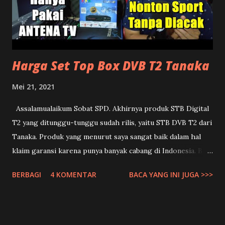
authenticator/pengesahan google 10. Jika baru pertama
kali diaktifkan maka sobat harus menunggu 24Jam baru bisa
withdrawal 11. Setelah 24Jam masuk lagi menu withdraw dan
pilih usemax untuk tarik ...
Harga Set Top Box DVB T2 Tanaka
Mei 21, 2021
Assalamualaikum Sobat SPD. Akhirnya produk STB Digital
T2 yang ditunggu-tunggu sudah rilis, yaitu STB DVB T2 dari
Tanaka. Produk yang menurut saya sangat baik dalam hal
klaim garansi karena punya banyak cabang di Indonesia. Bisa
dengan cara dikirim maupun datang langsung ke lokasi
BERBAGI
4 KOMENTAR
BACA YANG INI JUGA >>>
servise center. Biasanya Produk Tanaka terkenal di parabola
dan perangkat elektronik. Maka STB dari Tanaka ini bisa
menjadi pilihan bagi sobat yang sedang mencari perangkat
STB untuk menangkap siaran TV Digital. Apa saja sih fitur