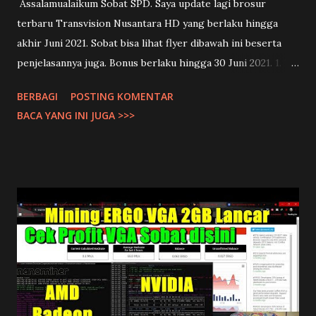
Assalamualaikum Sobat SPD. Saya update lagi brosur
terbaru Transvision Nusantara HD yang berlaku hingga
akhir Juni 2021. Sobat bisa lihat flyer dibawah ini beserta
penjelasannya juga. Bonus berlaku hingga 30 Juni 2021. 1. TV
Nasional dan Channel Eksklusif gratis selamanya(kotak
BERBAGI
POSTING KOMENTAR
paling atas) 2. Channel Premium Bonus 1 Tahun(kotak
BACA YANG INI JUGA >>>
kuning diatas) 3. Channel Kartun Nusa Anak Hebat Bonus 6
Bulan 4. Bonus All Channel Nusantara HD bulan 1 dan bulan 2
5. Bonus Nusa Anak Hebat Bulan ke 3 6. Bonus Nusa
Olahraga Bulan ke 4 7. Bonus Nusa Hiburan Barat Bulan ke 5
8. Bonus Nusa Hiburan Asia Bulan ke 6 Bonus Tambahan
Strawberry di Telkom 4 C Band 1. Channel Nasional Gratis
Selamanya 2. Bonus 1 Tahun Channel Ekslusif 3. Bonus HBO
dan Cinemax 1 bulan 4. Bonus Disney dan Disney JR 1 Bulan
Jika sobat punya Parabola mini dan parabola jaring cband.
Maka bisa merasakan manfaat bonus tersebut dari satelit