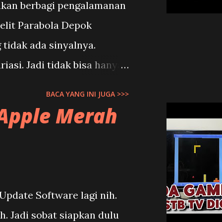
 akan berbagi pengalamanan
telit Parabola Depok
 tidak ada sinyalnya.
iasi. Jadi tidak bisa hanya
ja. Harus di cek langsung
BACA YANG INI JUGA >>>
a. Supaya bisa ditemukan
 Apple Merah
r K Vision. 1. Frekuensi
ngan pada receiver
pada LNB atau transponder.
motnya sama anak-anak.
date Software lagi nih.
ya. Untuk K Vision C Band
. Jadi sobat siapkan dulu