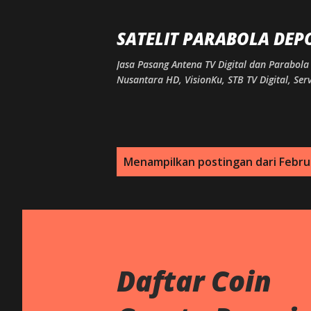
SATELIT PARABOLA DEP
Jasa Pasang Antena TV Digital dan Parabola 
Nusantara HD, VisionKu, STB TV Digital, S
P
Menampilkan postingan dari Februa
o
s
t
i
Daftar Coin
n