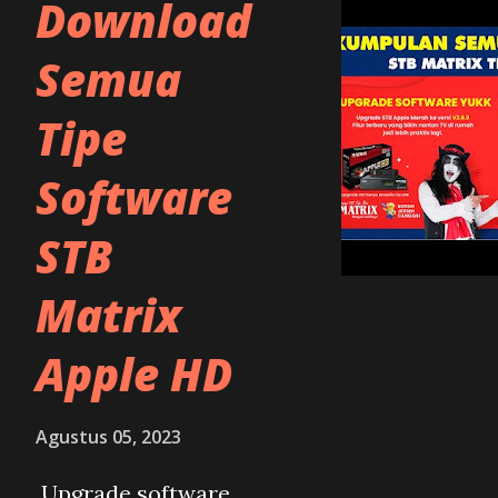
Download
lebih kepada siapa saja yang 
ninmedia dengan cara sewa p
Semua
Karena itu jadi ninmedia bisa
Tipe
Kemudian KUGOSKY lahir dar
Software
dengan layanan yang menawa
ninmedia dan KUGOSKY ini s
STB
sinyal itu sudah sering sekali
Matrix
sejarahnya. Pada awalnya nin
Apple HD
asiasat9 namun karena perizin
Agustus 05, 2023
Upgrade software