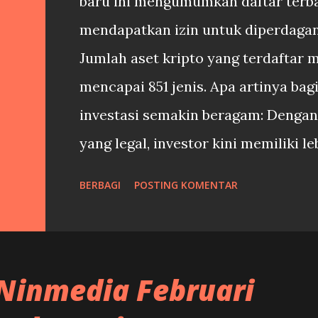
baru ini mengumumkan daftar terbar
mendapatkan izin untuk diperdagan
Jumlah aset kripto yang terdaftar 
mencapai 851 jenis. Apa artinya bagi
investasi semakin beragam: Dengan
yang legal, investor kini memiliki l
sesuai dengan preferensi dan anali
BERBAGI
POSTING KOMENTAR
kepercayaan meningkat: Daftar re
dan meningkatkan kepercayaan inve
Indonesia. Perlindungan konsumen: 
 Ninmedia Februari
dapat melindungi konsumen dari pe
bertanggung jawab di pasar kripto. 