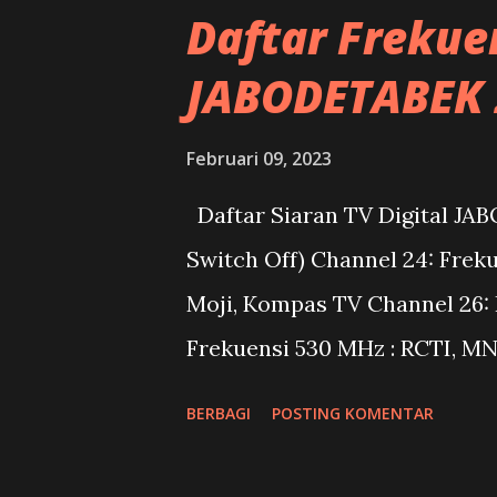
2023 : Data diatas ini saya a
Daftar Frekuen
butuh jasa tracking sinyal ni
JABODETABEK 
bisa whatsapp SPD di 085778
Februari 09, 2023
Daftar Siaran TV Digital JA
Switch Off) Channel 24: Freku
Moji, Kompas TV Channel 26: 
Frekuensi 530 MHz : RCTI, MN
554 MHz : SmileTV, UGTV, BBS
BERBAGI
POSTING KOMENTAR
MHz : Metro TV Channel 34: F
SportOne Channel 40: Frekuen