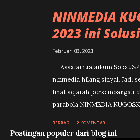
Sport, TVRI World, nTV, CNBC
NINMEDIA KUG
Frekuensi 650 MHz : NetTV, El
2023 ini Solus
Data akan terus di update di
Jika ada frekuensi tv digital 
Februari 03, 2023
tuliskan dikolom komentar na
Assalamualaikum Sobat SPD.
SPD
ninmedia hilang sinyal. Jadi 
lihat sejarah perkembangan da
parabola NINMEDIA KUGOSKY
dibangun dengan bisnis jenis 
BERBAGI
2 KOMENTAR
televisi melalui satelit. Seh
Postingan populer dari blog ini