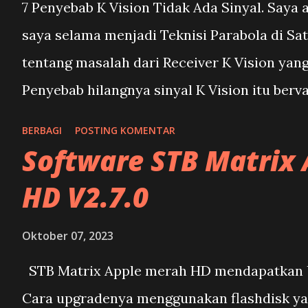
7 Penyebab K Vision Tidak Ada Sinyal. Saya
semua fitur terbaru
saya selama menjadi Teknisi Parabola di Sa
dari STB Matrix
tentang masalah dari Receiver K Vision yang
sobat. Namun jika
Penyebab hilangnya sinyal K Vision itu bervar
STB Matrix Sobat
dengan bertanya ke pada Teknisi Parabola sa
hanya dipakai untuk
BERBAGI
POSTING KOMENTAR
kondisi pada receivernya hingga ke Parabol
Software STB Matrix
nonton TV Digital
masalah penyebab hilang sinyal pada Receive
saja, maka tidak
HD V2.7.0
LNB Biasanya karena iseng buka Menu setti
perlu upgrade sw stb
kemudian tidak sengaja merubah frekuensi 
Oktober 07, 2023
matrixnya. Karena
Ada juga yang memang dipencet-pencet re
melakukan upgrade
STB Matrix Apple merah HD mendapatkan Up
Sehingga merubah settingan pada receivern
pada STB Matrix bisa
Cara upgradenya menggunakan flashdisk yah