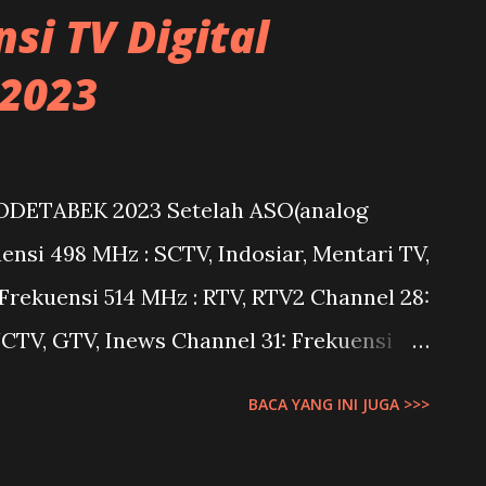
mbil dari lyngsat.com. Untuk Sobat yang
si TV Digital
nmedia ke satelit measat ku band terbaru
2023
008398. Terimakasih SPD
BODETABEK 2023 Setelah ASO(analog
ensi 498 MHz : SCTV, Indosiar, Mentari TV,
Frekuensi 514 MHz : RTV, RTV2 Channel 28:
CTV, GTV, Inews Channel 31: Frekuensi
TV, MagnaTV Channel 32: Frekuensi 562
BACA YANG INI JUGA >>>
rekuensi 578 MHz : TV One, ANTV, JakTV,
si 626 MHz : TVRI, TVRI Jakarta, TVRI