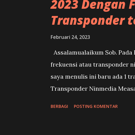
2023 Dengan 
Transponder t
Februari 24, 2023
Assalamualaikum Sob. Pada ke
frekuensi atau transponder n
saya menulis ini baru ada 1 t
Transponder Ninmedia Measat
Daftar Siaran Ninmedia saat
BERBAGI
POSTING KOMENTAR
dalam masa perpindahan sateli
dibawah ini adalah update 24