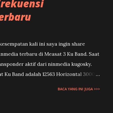
Frekuensi
Tidak semua kripto yang beredar di p
erbaru
sempatan kali ini saya ingin share
inmedia terbaru di Measat 3 Ku Band. Saat
ransponder aktif dari ninmedia kugosky.
 Ku Band adalah 12563 Horizontal 30000.
 ini memang belum lengkap karena masih
BACA YANG INI JUGA >>>
t yah. Jadi daftar siaran ninmedia
 Februari 2023. List Channel Ninmedia