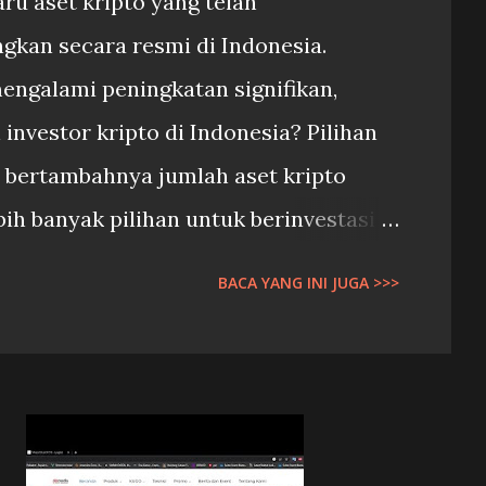
u aset kripto yang telah
gkan secara resmi di Indonesia.
mengalami peningkatan signifikan,
 investor kripto di Indonesia? Pilihan
 bertambahnya jumlah aset kripto
ebih banyak pilihan untuk berinvestasi
sis risiko masing-masing. Tingkat
BACA YANG INI JUGA >>>
smi ini memberikan kepastian hukum
stor terhadap pasar kripto di
Regulasi yang lebih ketat diharapkan
nipuan dan praktik-praktik yang tidak
Hal penting yang perlu diperhatikan: