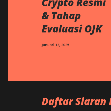
Crypto Resmi
g
a
& Tahap
n
Evaluasi OJK
Januari 13, 2025
Daftar Siaran