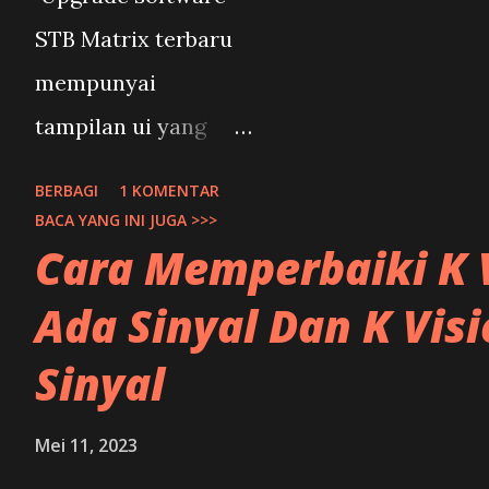
STB Matrix terbaru
mempunyai
tampilan ui yang
interaktif dan
BERBAGI
1 KOMENTAR
penambahan fitur
BACA YANG INI JUGA >>>
Cara Memperbaiki K V
youtube short juga
aplikasi online
Ada Sinyal Dan K Visi
lainnya. Upgrade
Sinyal
software STB Matrix
ini diperlukan jika
Mei 11, 2023
sobat membutuhkan