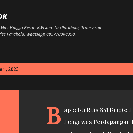
Langsung ke konten utama
OK
Mini Hingga Besar. K-Vision, NexParabola, Transvision
ervise Parabola. Whatsapp 085778008398.
ri, 2023
B
appebti Rilis 851 Kripto
Pengawas Perdagangan B