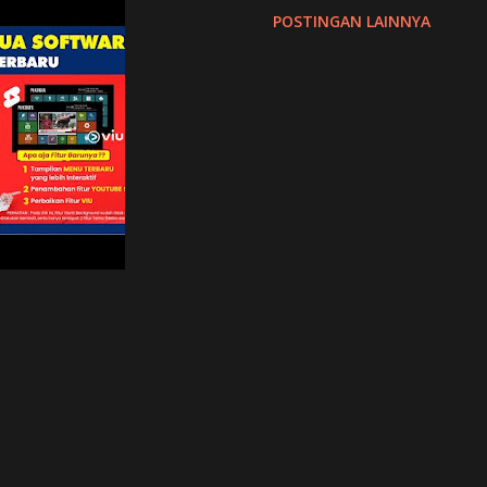
punya konten channel tv bisa bersiaran di
POSTINGAN LAINNYA
erbulan atau pertahun ke NINMEDIA.
 dinikmati siarannya secara gratis.
i satu payung ninmedia juga namun
rkan konten berlangganan. Sehingga
aling melengkapi. NINMEDIA hilang
 sebenarnya kalau kita lihat dari
media lahir seharusnya sudah di satelit
an yang ...