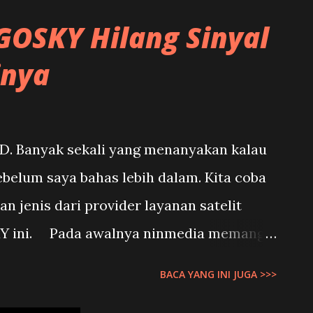
, CNN, Trans TV, Trans 7 Channel 43:
OSKY Hilang Sinyal
shintaTV, DAAITV, RadarTV, Inspira, tvMU
inya
sini dengan Frekuensi/MUX TV Digital.
yang belum saya tulis diatas bisa bantu
nti saya masukan diatas. Terimakasih
 Banyak sekali yang menanyakan kalau
sebelum saya bahas lebih dalam. Kita coba
n jenis dari provider layanan satelit
 ini. Pada awalnya ninmedia memang
hosting layanan satelit dan penyiaran
BACA YANG INI JUGA >>>
ingga konten siaran yang ada NINMEDIA itu