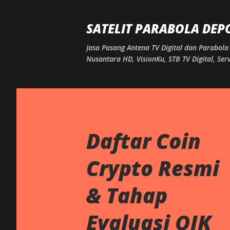
SATELIT PARABOLA DEP
Jasa Pasang Antena TV Digital dan Parabola 
Nusantara HD, VisionKu, STB TV Digital, S
Daftar Coin
Crypto Resmi
& Tahap
Evaluasi OJK