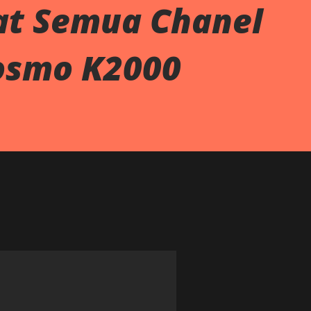
t Semua Chanel
osmo K2000