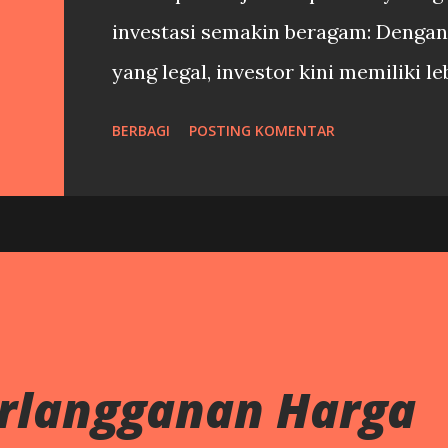
investasi semakin beragam: Dengan
yang legal, investor kini memiliki l
sesuai dengan preferensi dan anali
BERBAGI
POSTING KOMENTAR
kepercayaan meningkat: Daftar re
dan meningkatkan kepercayaan inve
Indonesia. Perlindungan konsumen: 
dapat melindungi konsumen dari pe
bertanggung jawab di pasar kripto. 
Tidak semua kripto yang beredar di p
erlangganan Harga