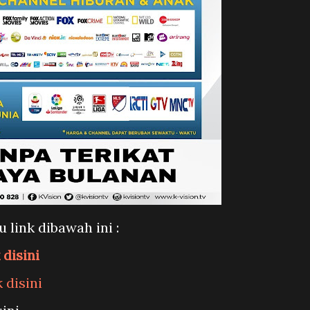
 link dibawah ini :
 disini
 disini