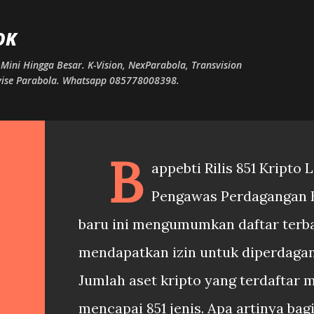
Langsung ke konten utama
OK
Mini Hingga Besar. K-Vision, NexParabola, Transvision
ervise Parabola. Whatsapp 085778008398.
B
appebti Rilis 851 Kripto
Pengawas Perdagangan B
baru ini mengumumkan daftar terbar
mendapatkan izin untuk diperdagan
Jumlah aset kripto yang terdaftar 
mencapai 851 jenis. Apa artinya bagi