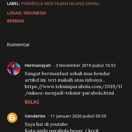
LABEL:
PARABOLA MINI HUJAN HILANG SINYAL
LOKASI:
INDONESIA
BERBAGI
Komentar
Hermansyah
3 November 2019 pukul 18.52
Sangat bermanfaat sekali mas hendar
artikel ini, teri maksih atas infonya...
https://www.teknisiparabola.com/2019/11
/sukses-menjadi-teknisi-parabola.html
BALAS
Vanderlex
11 Januari 2020 pukul 09.59
Saya liat di youtube
Kata anda parabola besar / kecil