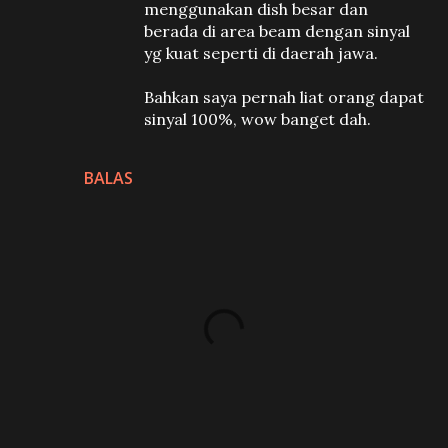
menggunakan dish besar dan
berada di area beam dengan sinyal
yg kuat seperti di daerah jawa.
Bahkan saya pernah liat orang dapat
sinyal 100%, wow banget dah.
BALAS