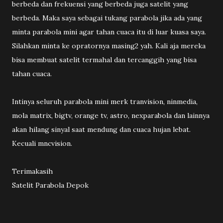
berbeda dan frekuensi yang berbeda juga satelit yang
berbeda. Maka saya sebagai tukang parabola jika ada yang
minta parabola mini agar tahan cuaca itu di luar kuasa saya.
Silahkan minta ke opratornya masing2 yah. Kali aja mereka
bisa membuat satelit termahal dan tercanggih yang bisa
tahan cuaca.
Intinya seluruh parabola mini merk tranvision, ninmedia,
mola matrix, bigtv, orange tv, astro, nexparabola dan lainnya
akan hilang sinyal saat mendung dan cuaca hujan lebat.
Kecuali mncvision.
Terimakasih
Satelit Parabola Depok