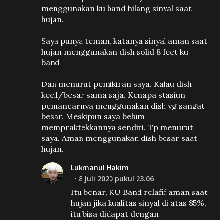
menggunakan ku band hilang sinyal saat
hujan.
Saya punya teman, katanya sinyal aman saat
hujan menggunakan dish solid 8 feet ku
band
Dan menurut pemikiran saya. Kalau dish
kecil/besar sama saja. Kenapa stasiun
pemancarnya menggunakan dish yg sangat
besar. Meskipun saya belum
mempraktekkannya sendiri. Tp menurut
saya. Aman menggunakan dish besar saat
hujan.
Lukmanul Hakim
8 Juli 2020 pukul 23.06
Itu benar, KU Band relafif aman saat
hujan jika kualitas sinyal di atas 85%,
itu bisa didapat dengan