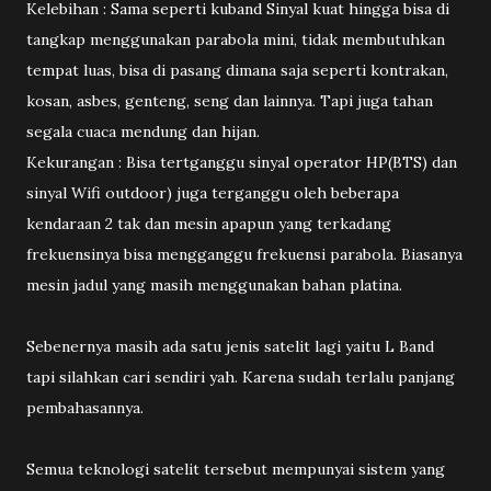
Kelebihan : Sama seperti kuband Sinyal kuat hingga bisa di
tangkap menggunakan parabola mini, tidak membutuhkan
tempat luas, bisa di pasang dimana saja seperti kontrakan,
kosan, asbes, genteng, seng dan lainnya. Tapi juga tahan
segala cuaca mendung dan hijan.
Kekurangan : Bisa tertganggu sinyal operator HP(BTS) dan
sinyal Wifi outdoor) juga terganggu oleh beberapa
kendaraan 2 tak dan mesin apapun yang terkadang
frekuensinya bisa mengganggu frekuensi parabola. Biasanya
mesin jadul yang masih menggunakan bahan platina.
Sebenernya masih ada satu jenis satelit lagi yaitu L Band
tapi silahkan cari sendiri yah. Karena sudah terlalu panjang
pembahasannya.
Semua teknologi satelit tersebut mempunyai sistem yang