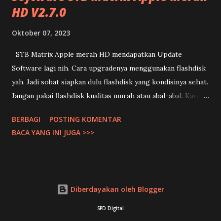
HD V2.7.0
Oktober 07, 2023
STB Matrix Apple merah HD mendapatkan Update
Software lagi nih. Cara upgradenya menggunakan flashdisk
yah. Jadi sobat siapkan dulu flashdisk yang kondisinya sehat.
Jangan pakai flashdisk kualitas murah atau abal-abal. Karena
jika gagal upgrade bisa menyebabkan STB Matrix Apple
BERBAGI
POSTING KOMENTAR
merah jadi mati total. Jika sobat melakukan upgrade artinya
BACA YANG INI JUGA >>>
sudah setuju menanggung segala macam resiko jika terjadi
kegagalan yah. Ditanggung masing-masing. Cara Upgrade
Matrix Apple Merah dengan Flashdisk : 1. Download SW
V2.7.0 Matrix Apple Merah disini (pilih tipe matrix merah)
Diberdayakan oleh Blogger
2. Masukan file yang sudah di download ke flashdisk 3.
Tancapkan flashdisk ke STB Matrix Apple Merah HD 4.
SPD Digital
Tekan Menu Pada Remot STB Matrix Apple Merah HD 5.