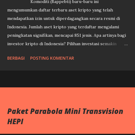
Komoditi (Bappebti) baru-baru ini
mengumumkan daftar terbaru aset kripto yang telah
mendapatkan izin untuk diperdagangkan secara resmi di
Indonesia. Jumlah aset kripto yang terdaftar mengalami
peningkatan signifikan, mencapai 851 jenis. Apa artinya bagi
investor kripto di Indonesia? Pilihan investasi semakin
beragam: Dengan bertambahnya jumlah aset kripto yang
BERBAGI
POSTING KOMENTAR
legal, investor kini memiliki lebih banyak pilihan untuk
berinvestasi sesuai dengan preferensi dan analisis risiko
masing-masing. Tingkat kepercayaan meningkat: Daftar
resmi ini memberikan kepastian hukum dan meningkatkan
kepercayaan investor terhadap pasar kripto di Indonesia.
Perlindungan konsumen: Regulasi yang lebih ketat
Paket Parabola Mini Transvision
diharapkan dapat melindungi konsumen dari penipuan dan
HEPI
praktik-praktik yang tidak bertanggung jawab di pasar
kripto. Hal penting yang perlu diperhatikan: Tidak semua