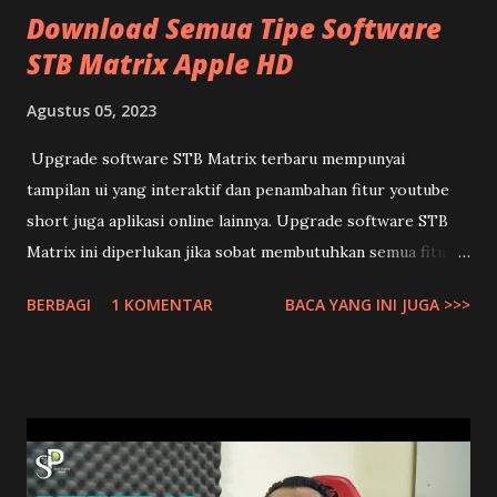
Download Semua Tipe Software
STB Matrix Apple HD
Agustus 05, 2023
Upgrade software STB Matrix terbaru mempunyai
tampilan ui yang interaktif dan penambahan fitur youtube
short juga aplikasi online lainnya. Upgrade software STB
Matrix ini diperlukan jika sobat membutuhkan semua fitur
terbaru dari STB Matrix sobat. Namun jika STB Matrix
BERBAGI
1 KOMENTAR
BACA YANG INI JUGA >>>
Sobat hanya dipakai untuk nonton TV Digital saja, maka
tidak perlu upgrade sw stb matrixnya. Karena melakukan
upgrade pada STB Matrix bisa beresiko STB tersebut
menjadi rusak. Jadi lakukan dengan resiko masing-masing
yah. Download Semua Tipe Software STB Matrix disini:
Download SW STB Matrix Apple Merah Download SW STB