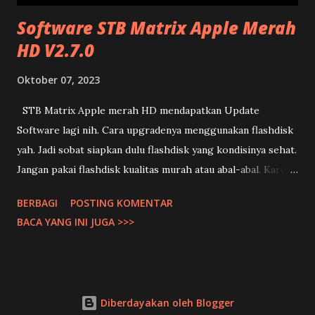
Software STB Matrix Apple Merah
HD V2.7.0
Oktober 07, 2023
STB Matrix Apple merah HD mendapatkan Update
Software lagi nih. Cara upgradenya menggunakan flashdisk
yah. Jadi sobat siapkan dulu flashdisk yang kondisinya sehat.
Jangan pakai flashdisk kualitas murah atau abal-abal. Karena
jika gagal upgrade bisa menyebabkan STB Matrix Apple
BERBAGI
POSTING KOMENTAR
merah jadi mati total. Jika sobat melakukan upgrade artinya
BACA YANG INI JUGA >>>
sudah setuju menanggung segala macam resiko jika terjadi
kegagalan yah. Ditanggung masing-masing. Cara Upgrade
Matrix Apple Merah dengan Flashdisk : 1. Download SW
V2.7.0 Matrix Apple Merah disini (pilih tipe matrix merah)
Diberdayakan oleh Blogger
2. Masukan file yang sudah di download ke flashdisk 3.