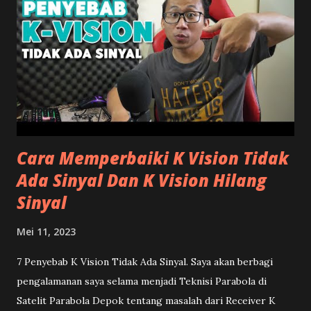
Matrix Apple Silver Download SW STB Matrix Apple Kuning
(Box Metal/Sunplus) Download SW STB Matrix Apple Ungu
Download SW STB Matrix Apple DVB2IP Download SW STB
Matrix Apple Burger Download SW STB Matrix Burger
Download SW STB Matrix Apple Kuning Download SW STB
Matrix Garuda Download Driver Matrix Wifi Dongle
Download Supercast STB Matrix Jika ingin melakukan
upgrade software. Silahkan download file...
Cara Memperbaiki K Vision Tidak
Ada Sinyal Dan K Vision Hilang
Sinyal
Mei 11, 2023
7 Penyebab K Vision Tidak Ada Sinyal. Saya akan berbagi
pengalamanan saya selama menjadi Teknisi Parabola di
Satelit Parabola Depok tentang masalah dari Receiver K