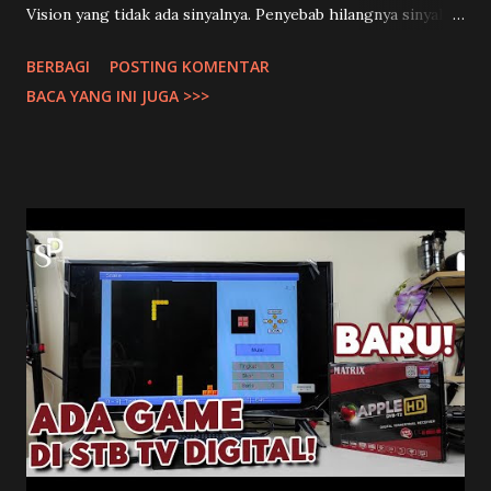
Vision yang tidak ada sinyalnya. Penyebab hilangnya sinyal K
Vision itu bervariasi. Jadi tidak bisa hanya dengan bertanya
BERBAGI
POSTING KOMENTAR
ke pada Teknisi Parabola saja. Harus di cek langsung kondisi
BACA YANG INI JUGA >>>
pada receivernya hingga ke Parabola. Supaya bisa
ditemukan masalah penyebab hilang sinyal pada Receiver K
Vision. 1. Frekuensi LNB Biasanya karena iseng buka Menu
settingan pada receiver kemudian tidak sengaja merubah
frekuensi pada LNB atau transponder. Ada juga yang
memang dipencet-pencet remotnya sama anak-anak.
Sehingga merubah settingan pada receivernya. Untuk K
Vision C Band Telkom 4 Pastikan Frekuensi LNB di 5150 dan
Ku Band di Universal 9750-10600. 2. Konektor Kabel Sering
saya temukan dipelanggan yang sinyal K Visionnya hilang
disebabkan oleh kabel konektor yang terlepas. Jadi cukup
hanya perbaiki konektor parabola dan kabelnya saja. Te...