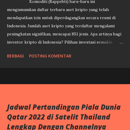
Komoditi (Bappebti) baru-baru ini
mengumumkan daftar terbaru aset kripto yang telah
mendapatkan izin untuk diperdagangkan secara resmi di
Indonesia. Jumlah aset kripto yang terdaftar mengalami
peningkatan signifikan, mencapai 851 jenis. Apa artinya bagi
investor kripto di Indonesia? Pilihan investasi semakin
beragam: Dengan bertambahnya jumlah aset kripto yang
BERBAGI
POSTING KOMENTAR
legal, investor kini memiliki lebih banyak pilihan untuk
berinvestasi sesuai dengan preferensi dan analisis risiko
masing-masing. Tingkat kepercayaan meningkat: Daftar
resmi ini memberikan kepastian hukum dan meningkatkan
kepercayaan investor terhadap pasar kripto di Indonesia.
Perlindungan konsumen: Regulasi yang lebih ketat
Jadwal Pertandingan Piala Dunia
diharapkan dapat melindungi konsumen dari penipuan dan
Qatar 2022 di Satelit Thailand
praktik-praktik yang tidak bertanggung jawab di pasar
kripto. Hal penting yang perlu diperhatikan: Tidak semua
Lengkap Dengan Channelnya