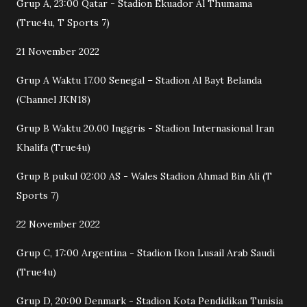
Grup A, 23:00 Qatar - Stadion Ekuador Al Thumama
(True4u, T Sports 7)
21 November 2022
Grup A Waktu 17.00 Senegal – Stadion Al Bayt Belanda
(Channel JKN18)
Grup B Waktu 20.00 Inggris - Stadion Internasional Iran
Khalifa (True4u)
Grup B pukul 02:00 AS - Wales Stadion Ahmad Bin Ali (T
Sports 7)
22 November 2022
Grup C, 17:00 Argentina - Stadion Ikon Lusail Arab Saudi
(True4u)
Grup D, 20:00 Denmark - Stadion Kota Pendidikan Tunisia