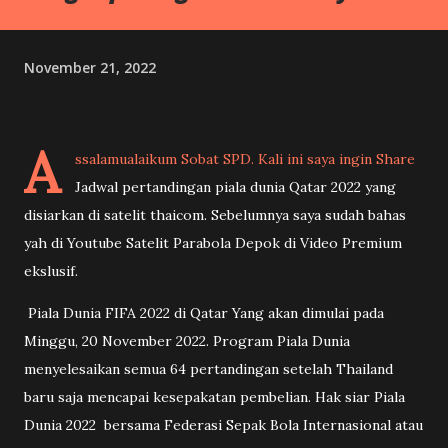
kripto yang beredar di pasaran legal: Inv...
November 21, 2022
A
ssalamualaikum Sobat SPD. Kali ini saya ingin Share
Jadwal pertandingan piala dunia Qatar 2022 yang
disiarkan di satelit thaicom. Sebelumnya saya sudah bahas
yah di Youtube Satelit Parabola Depok di Video Premium
ekslusif.
Piala Dunia FIFA 2022 di Qatar Yang akan dimulai pada
Minggu, 20 November 2022. Program Piala Dunia
menyelesaikan semua 64 pertandingan setelah Thailand
baru saja mencapai kesepakatan pembelian. Hak siar Piala
Dunia 2022 bersama Federasi Sepak Bola Internasional atau