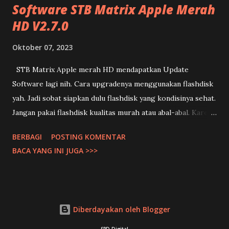
Software STB Matrix Apple Merah
HD V2.7.0
Oktober 07, 2023
STB Matrix Apple merah HD mendapatkan Update
Software lagi nih. Cara upgradenya menggunakan flashdisk
yah. Jadi sobat siapkan dulu flashdisk yang kondisinya sehat.
Jangan pakai flashdisk kualitas murah atau abal-abal. Karena
jika gagal upgrade bisa menyebabkan STB Matrix Apple
BERBAGI
POSTING KOMENTAR
merah jadi mati total. Jika sobat melakukan upgrade artinya
BACA YANG INI JUGA >>>
sudah setuju menanggung segala macam resiko jika terjadi
kegagalan yah. Ditanggung masing-masing. Cara Upgrade
Matrix Apple Merah dengan Flashdisk : 1. Download SW
V2.7.0 Matrix Apple Merah disini (pilih tipe matrix merah)
Diberdayakan oleh Blogger
2. Masukan file yang sudah di download ke flashdisk 3.
Tancapkan flashdisk ke STB Matrix Apple Merah HD 4.