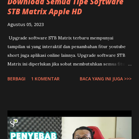
Download Semua Tipe Software
STB Matrix Apple HD
Agustus 05, 2023
Upgrade software STB Matrix terbaru mempunyai
tampilan ui yang interaktif dan penambahan fitur youtube
short juga aplikasi online lainnya. Upgrade software STB
Matrix ini diperlukan jika sobat membutuhkan semua fitur
terbaru dari STB Matrix sobat. Namun jika STB Matrix
BERBAGI
1 KOMENTAR
BACA YANG INI JUGA >>>
Sobat hanya dipakai untuk nonton TV Digital saja, maka
tidak perlu upgrade sw stb matrixnya. Karena melakukan
upgrade pada STB Matrix bisa beresiko STB tersebut
menjadi rusak. Jadi lakukan dengan resiko masing-masing
yah. Download Semua Tipe Software STB Matrix disini:
Download SW STB Matrix Apple Merah Download SW STB
Matrix Apple Silver Download SW STB Matrix Apple Kuning