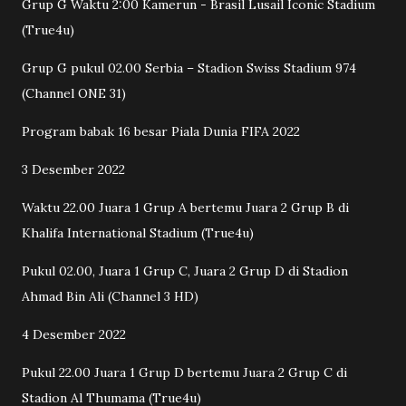
Grup G Waktu 2:00 Kamerun - Brasil Lusail Iconic Stadium
(True4u)
Grup G pukul 02.00 Serbia – Stadion Swiss Stadium 974
(Channel ONE 31)
Program babak 16 besar Piala Dunia FIFA 2022
3 Desember 2022
Waktu 22.00 Juara 1 Grup A bertemu Juara 2 Grup B di
Khalifa International Stadium (True4u)
Pukul 02.00, Juara 1 Grup C, Juara 2 Grup D di Stadion
Ahmad Bin Ali (Channel 3 HD)
4 Desember 2022
Pukul 22.00 Juara 1 Grup D bertemu Juara 2 Grup C di
Stadion Al Thumama (True4u)