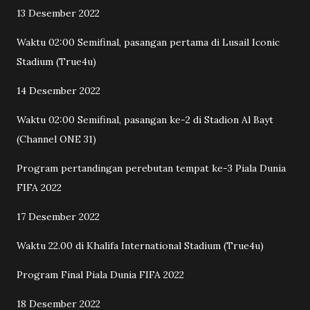
13 Desember 2022
Waktu 02:00 Semifinal, pasangan pertama di Lusail Iconic
Stadium (True4u)
14 Desember 2022
Waktu 02:00 Semifinal, pasangan ke-2 di Stadion Al Bayt
(Channel ONE 31)
Program pertandingan perebutan tempat ke-3 Piala Dunia
FIFA 2022
17 Desember 2022
Waktu 22.00 di Khalifa International Stadium (True4u)
Program Final Piala Dunia FIFA 2022
18 Desember 2022