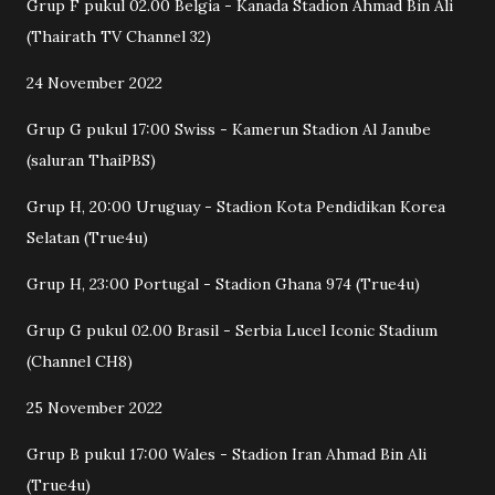
Grup F pukul 02.00 Belgia - Kanada Stadion Ahmad Bin Ali
(Thairath TV Channel 32)
24 November 2022
Grup G pukul 17:00 Swiss - Kamerun Stadion Al Janube
(saluran ThaiPBS)
Grup H, 20:00 Uruguay - Stadion Kota Pendidikan Korea
Selatan (True4u)
Grup H, 23:00 Portugal - Stadion Ghana 974 (True4u)
Grup G pukul 02.00 Brasil - Serbia Lucel Iconic Stadium
(Channel CH8)
25 November 2022
Grup B pukul 17:00 Wales - Stadion Iran Ahmad Bin Ali
(True4u)