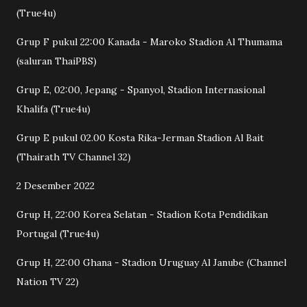
(True4u)
Grup F pukul 22:00 Kanada - Maroko Stadion Al Thumama
(saluran ThaiPBS)
Grup E, 02:00, Jepang - Spanyol, Stadion Internasional
Khalifa (True4u)
Grup E pukul 02.00 Kosta Rika-Jerman Stadion Al Bait
(Thairath TV Channel 32)
2 Desember 2022
Grup H, 22:00 Korea Selatan - Stadion Kota Pendidikan
Portugal (True4u)
Grup H, 22:00 Ghana - Stadion Uruguay Al Janube (Channel
Nation TV 22)