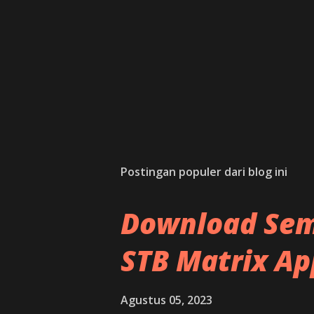
Postingan populer dari blog ini
Download Sem
STB Matrix Ap
Agustus 05, 2023