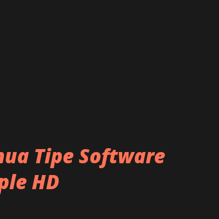
ua Tipe Software
ple HD